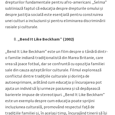
drepturilor fundamentale pentru afro-americani. „Selma”
subliniază faptul că educația despre drepturile omului și
despre justiția socială este esențială pentru construirea
unei culturi a incluziunii și pentru eliminarea discriminării
rasiale și culturale.
„Bend It Like Beckham” (2002)
„Bend It Like Beckham” este un film despre o tânără dintr-
o familie indiană tradiționalistă din Marea Britanie, care
vrea să joace fotbal, dar se confruntă cu opoziția familiei
sale din cauza așteptărilor culturale. Filmul explorează
conflictul dintre tradițiile culturale și dorința de
autoexprimare, arătând cum educația și încurajarea pot
ajuta un individ să își urmeze pasiunea și să depășească
barierele impuse de stereotipuri. „Bend It Like Beckham”
este un exemplu despre cum educația poate sprijini
incluziunea culturală, promovând respectul față de
tradițiile familiei și, în același timp, încurajând tinerii să își