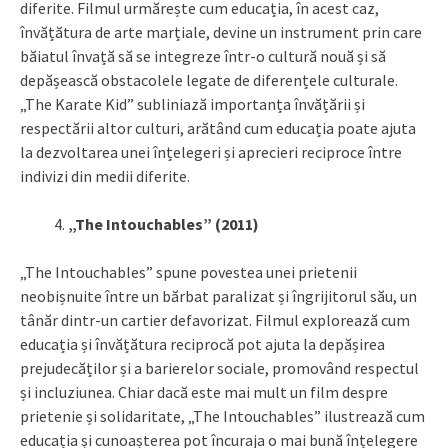
diferite. Filmul urmărește cum educația, în acest caz,
învățătura de arte marțiale, devine un instrument prin care
băiatul învață să se integreze într-o cultură nouă și să
depășească obstacolele legate de diferențele culturale.
„The Karate Kid” subliniază importanța învățării și
respectării altor culturi, arătând cum educația poate ajuta
la dezvoltarea unei înțelegeri și aprecieri reciproce între
indivizi din medii diferite.
„The Intouchables” (2011)
„The Intouchables” spune povestea unei prietenii
neobișnuite între un bărbat paralizat și îngrijitorul său, un
tânăr dintr-un cartier defavorizat. Filmul explorează cum
educația și învățătura reciprocă pot ajuta la depășirea
prejudecăților și a barierelor sociale, promovând respectul
și incluziunea. Chiar dacă este mai mult un film despre
prietenie și solidaritate, „The Intouchables” ilustrează cum
educația și cunoașterea pot încuraja o mai bună înțelegere