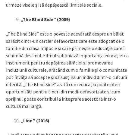
urmeze visele și să depășească limitele sociale.
„The Blind Side” (2009)
„The Blind Side” este o poveste adevărată despre un băiat
sărăcit dintr-un cartier defavorizat care este adoptat de o
familie din clasa mijlocie și care primește o educație care îi
schimbă destinul. Filmul subliniază importanța educației ca
instrument pentru depășirea sărăciei și promovarea
incluziunii culturale, arătând cum o familie și o comunitate
pot învăța să accepte și să susțină un individ dintr-o cultură
diferită. „The Blind Side” arată cum educația poate oferi
oportunități pentru tineri din medii defavorizate și cum
sprijinul poate contribui la integrarea acestora într-o
cultură mai largă.
„Lion” (2016)
„Lion” este un film bazat pe povestea adevărată a unui