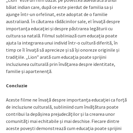
băiat indian care, după ce este pierdut de familia sa și
ajunge într-un orfelinat, este adoptat de o familie
australiană. În căutarea rădăcinilor sale, el învață despre
importanța educației și despre păstrarea legăturii cu
cultura sa natală. Filmul subliniază cum educația poate
ajuta la integrarea unui individ într-o cultură diferită, în
timp ce îl învață să aprecieze și să își onoreze originile și
tradițiile. „Lion” arată cum educația poate sprijini
incluziunea culturală prin învățarea despre identitate,
familie și apartenență.
Concluzie
Aceste filme ne învață despre importanța educației ca forță
de incluziune culturală, subliniind cum învățătura poate
contribui la depășirea prejudecăților și la crearea unor
comunități mai echitabile și mai deschise. Fiecare dintre
aceste povești demonstrează cum educația poate sprijini