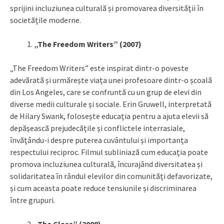
sprijini incluziunea culturală și promovarea diversității în
societățile moderne.
„The Freedom Writers” (2007)
„The Freedom Writers” este inspirat dintr-o poveste
adevărată și urmărește viața unei profesoare dintr-o școală
din Los Angeles, care se confruntă cu un grup de elevi din
diverse medii culturale și sociale. Erin Gruwell, interpretată
de Hilary Swank, folosește educația pentru a ajuta elevii să
depășească prejudecățile și conflictele interrasiale,
învățându-i despre puterea cuvântului și importanța
respectului reciproc. Filmul subliniază cum educația poate
promova incluziunea culturală, încurajând diversitatea și
solidaritatea în rândul elevilor din comunități defavorizate,
și cum aceasta poate reduce tensiunile și discriminarea
între grupuri.
„The Class” (2008)