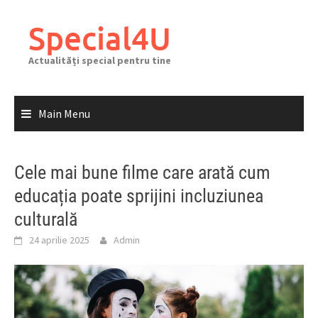
Skip
to
Special4U
content
Actualități special pentru tine
Main Menu
Cele mai bune filme care arată cum
educația poate sprijini incluziunea
culturală
24 aprilie 2025
Admin