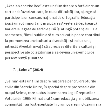
„Akeelah and the Bee” este un film despre o fată dintr-un
cartier defavorizat care, în ciuda dificultăților, ajunge să
participe la un concurs național de ortografie. Educația
joacă un rol important în ajutarea Akeelei să depășească
barierele legate de sărăcie și să își atingă potențialul. De
asemenea, filmul subliniază cum educația poate contribui
la promovarea unei culturi a diversității și incluziunii,
întrucât Akeelah învață să aprecieze diferitele culturi și
perspective ale colegilor săi și să devină un exemplu de
perseverență și unitate.
„Selma” (2014)
„Selma” este un film despre mișcarea pentru drepturile
civile din Statele Unite, în special despre protestele din
orașul Selma, care au dus la semnarea Legii Drepturilor
Votului din 1965. Filmul arată cum educația și mobilizarea
comunității au fost esențiale în promovarea incluziunii și a