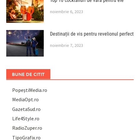
Top 10 cocktailuri de vară pentru ele
noiembrie 6, 2023
Destinații de vis pentru revelionul perfect
noiembrie 7, 2023
BUNE DE CITIT
PopeștiMedia.ro
MediaOpt.ro
GazetaSud.ro
Life4Style.ro
RadioZuper.ro
TipoGrafix.ro