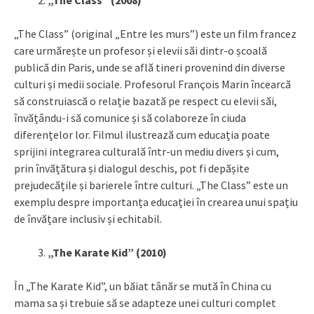
„The Class” (original „Entre les murs”) este un film francez
care urmărește un profesor și elevii săi dintr-o școală
publică din Paris, unde se află tineri provenind din diverse
culturi și medii sociale. Profesorul François Marin încearcă
să construiască o relație bazată pe respect cu elevii săi,
învățându-i să comunice și să colaboreze în ciuda
diferențelor lor. Filmul ilustrează cum educația poate
sprijini integrarea culturală într-un mediu divers și cum,
prin învățătura și dialogul deschis, pot fi depășite
prejudecățile și barierele între culturi. „The Class” este un
exemplu despre importanța educației în crearea unui spațiu
de învățare inclusiv și echitabil.
„The Karate Kid” (2010)
În „The Karate Kid”, un băiat tânăr se mută în China cu
mama sa și trebuie să se adapteze unei culturi complet