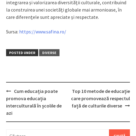
integrarea și valorizarea diversității culturale, contribuind
la construirea unei societăți globale mai armonioase, în
care diferențele sunt apreciate și respectate.
Sursa:
https://www.safina.ro/
POSTED UNDER
DIVERSE
Post
Cum educația poate
Top 10 metode de educație
navigation
promova educația
care promovează respectul
interculturală în școlile de
față de culturile diverse
azi
Caută