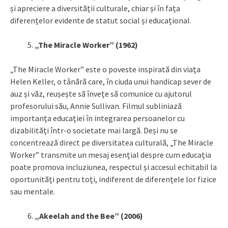
și apreciere a diversității culturale, chiar și în fața
diferențelor evidente de statut social și educațional.
„The Miracle Worker” (1962)
„The Miracle Worker” este o poveste inspirată din viața
Helen Keller, o tânără care, în ciuda unui handicap sever de
auz și văz, reușește să învețe să comunice cu ajutorul
profesorului său, Annie Sullivan. Filmul subliniază
importanța educației în integrarea persoanelor cu
dizabilități într-o societate mai largă. Deși nu se
concentrează direct pe diversitatea culturală, „The Miracle
Worker” transmite un mesaj esențial despre cum educația
poate promova incluziunea, respectul și accesul echitabil la
oportunități pentru toți, indiferent de diferențele lor fizice
sau mentale.
„Akeelah and the Bee” (2006)