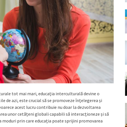
ulturale tot mai mari, educația interculturală devine o
le de azi, este crucial să se promoveze înțelegerea și
 deoarece acest lucru contribuie nu doar la dezvoltarea
area unor cetățeni globali capabili să interacționeze și să
a moduri prin care educația poate sprijini promovarea