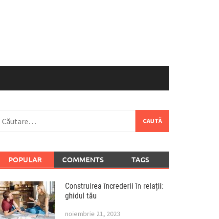
aută
upă:
POPULAR
COMMENTS
TAGS
Construirea încrederii în relații:
ghidul tău
noiembrie 21, 2023