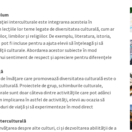
culum
iei interculturale este integrarea acesteia în
n lecțiile lor teme legate de diversitatea culturală, cum ar
lor, limbilor și religiilor. De exemplu, literatura, istoria,
 pot fi incluse pentru a ajuta elevii să înțeleagă și să
ății culturale. Abordarea acestor subiecte în mod
nui sentiment de respect și apreciere pentru diferențele
ță
ți de învățare care promovează diversitatea culturală este o
culturală. Proiectele de grup, schimburile culturale,
rale sunt doar câteva dintre activitățile care pot adânci
 implicarea în astfel de activități, elevii au ocazia să
moduri de viață și să experimenteze în mod direct
nterculturală
ățarea despre alte culturi, ci și dezvoltarea abilității de a