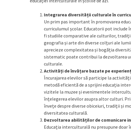
educației interculturale în școlile de azi.
Integrarea diversității culturale în curri
Un prim pas important în promovarea educaț
curriculumul școlar. Educatorii pot include î
fi studiile comparative ale culturilor, tradiții
geografia și arte din diverse colțuri ale lumii
aprecieze complexitatea și bogăția diversit
sistematic poate contribui la dezvoltarea u
culturale.
Activități de învățare bazate pe experien
Încurajarea elevilor să participe la activită
metodă eficientă de a sprijini educația inter
vizitele la muzee și evenimentele intercultu
înțelegerea elevilor asupra altor culturi. Prin
învețe despre diverse obiceiuri, tradiții și 
diversitatea culturală.
Dezvoltarea abilităților de comunicare i
Educația interculturală nu presupune doar înv