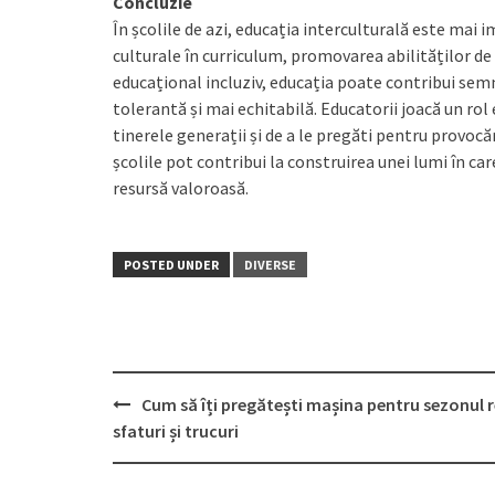
Concluzie
În școlile de azi, educația interculturală este mai 
culturale în curriculum, promovarea abilităților de
educațional incluziv, educația poate contribui semn
tolerantă și mai echitabilă. Educatorii joacă un rol
tinerele generații și de a le pregăti pentru provocă
școlile pot contribui la construirea unei lumi în car
resursă valoroasă.
POSTED UNDER
DIVERSE
Post
Cum să îți pregătești mașina pentru sezonul r
navigation
sfaturi și trucuri