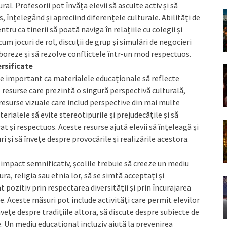
al. Profesorii pot învăța elevii să asculte activ și să
, înțelegând și apreciind diferențele culturale. Abilități de
ru ca tinerii să poată naviga în relațiile cu colegii și
um jocuri de rol, discuții de grup și simulări de negocieri
aboreze și să rezolve conflictele într-un mod respectuos.
rsificate
ste important ca materialele educaționale să reflecte
e resurse care prezintă o singură perspectivă culturală,
i resurse vizuale care includ perspective din mai multe
rialele să evite stereotipurile și prejudecățile și să
at și respectuos. Aceste resurse ajută elevii să înțeleagă și
i și să învețe despre provocările și realizările acestora.
 impact semnificativ, școlile trebuie să creeze un mediu
tura, religia sau etnia lor, să se simtă acceptați și
pozitiv prin respectarea diversității și prin încurajarea
 Aceste măsuri pot include activități care permit elevilor
învețe despre tradițiile altora, să discute despre subiecte de
. Un mediu educațional incluziv ajută la prevenirea