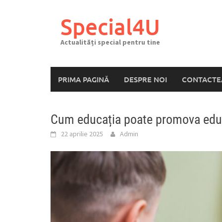
Skip
to
Special4U
content
Actualități special pentru tine
PRIMA PAGINĂ
DESPRE NOI
CONTACTE
Cum educația poate promova educaț
22 aprilie 2025
Admin