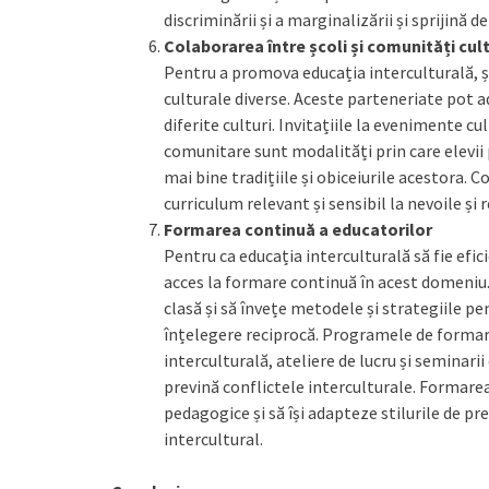
discriminării și a marginalizării și sprijină d
Colaborarea între școli și comunități cul
Pentru a promova educația interculturală, ș
culturale diverse. Aceste parteneriate pot a
diferite culturi. Invitațiile la evenimente cul
comunitare sunt modalități prin care elevii 
mai bine tradițiile și obiceiurile acestora. 
curriculum relevant și sensibil la nevoile și re
Formarea continuă a educatorilor
Pentru ca educația interculturală să fie efici
acces la formare continuă în acest domeniu. 
clasă și să învețe metodele și strategiile pe
înțelegere reciprocă. Programele de formare
interculturală, ateliere de lucru și seminari
prevină conflictele interculturale. Formarea
pedagogice și să își adapteze stilurile de pr
intercultural.