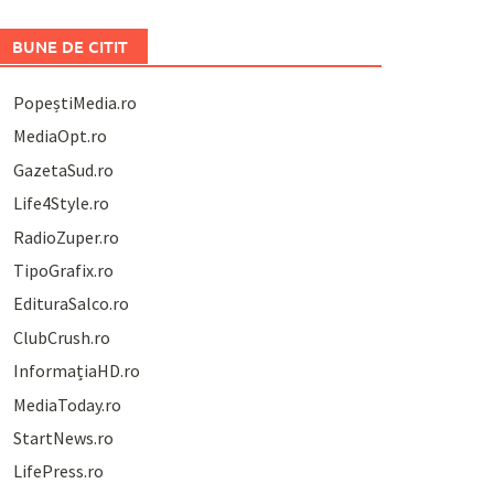
BUNE DE CITIT
PopeștiMedia.ro
MediaOpt.ro
GazetaSud.ro
Life4Style.ro
RadioZuper.ro
TipoGrafix.ro
EdituraSalco.ro
ClubCrush.ro
InformațiaHD.ro
MediaToday.ro
StartNews.ro
LifePress.ro