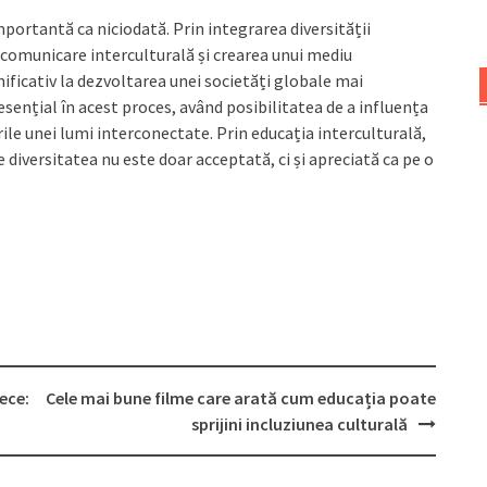
importantă ca niciodată. Prin integrarea diversității
 comunicare interculturală și crearea unui mediu
ificativ la dezvoltarea unei societăți globale mai
 esențial în acest proces, având posibilitatea de a influența
rile unei lumi interconectate. Prin educația interculturală,
e diversitatea nu este doar acceptată, ci și apreciată ca pe o
ece:
Cele mai bune filme care arată cum educația poate
sprijini incluziunea culturală