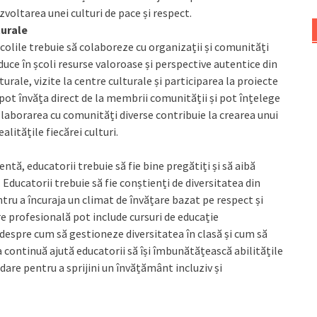
ezvoltarea unei culturi de pace și respect.
turale
colile trebuie să colaboreze cu organizații și comunități
duce în școli resurse valoroase și perspective autentice din
turale, vizite la centre culturale și participarea la proiecte
pot învăța direct de la membrii comunității și pot înțelege
Colaborarea cu comunități diverse contribuie la crearea unui
alitățile fiecărei culturi.
entă, educatorii trebuie să fie bine pregătiți și să aibă
Educatorii trebuie să fie conștienți de diversitatea din
ntru a încuraja un climat de învățare bazat pe respect și
 profesională pot include cursuri de educație
i despre cum să gestioneze diversitatea în clasă și cum să
 continuă ajută educatorii să își îmbunătățească abilitățile
edare pentru a sprijini un învățământ incluziv și