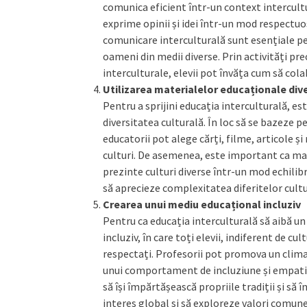
comunica eficient într-un context intercultur
exprime opinii și idei într-un mod respectuos
comunicare interculturală sunt esențiale pent
oameni din medii diverse. Prin activități prec
interculturale, elevii pot învăța cum să col
Utilizarea materialelor educaționale dive
Pentru a sprijini educația interculturală, e
diversitatea culturală. În loc să se bazeze p
educatorii pot alege cărți, filme, articole ș
culturi. De asemenea, este important ca mate
prezinte culturi diverse într-un mod echilibr
să aprecieze complexitatea diferitelor cultur
Crearea unui mediu educațional incluziv
Pentru ca educația interculturală să aibă un
incluziv, în care toți elevii, indiferent de cul
respectați. Profesorii pot promova un climat 
unui comportament de incluziune și empatie.
să își împărtășească propriile tradiții și să 
interes global și să exploreze valori comune