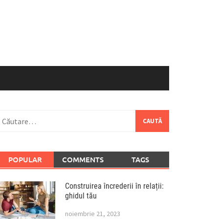
aută
upă:
POPULAR
COMMENTS
TAGS
Construirea încrederii în relații:
ghidul tău
noiembrie 21, 2023