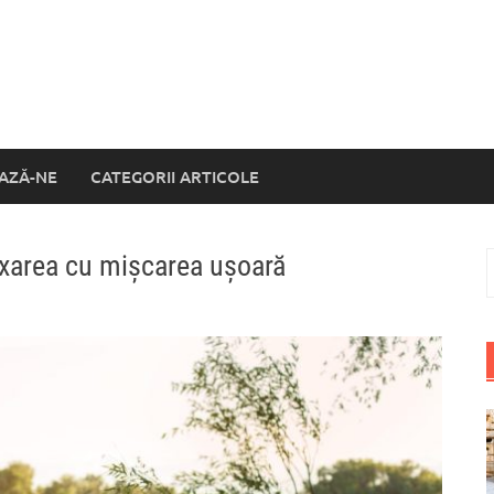
AZĂ-NE
CATEGORII ARTICOLE
axarea cu mișcarea ușoară
C
d