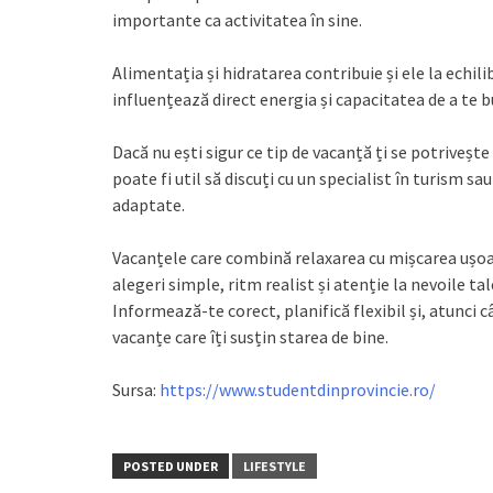
importante ca activitatea în sine.
Alimentația și hidratarea contribuie și ele la echili
influențează direct energia și capacitatea de a te 
Dacă nu ești sigur ce tip de vacanță ți se potrivește
poate fi util să discuți cu un specialist în turism sa
adaptate.
Vacanțele care combină relaxarea cu mișcarea ușoar
alegeri simple, ritm realist și atenție la nevoile ta
Informează-te corect, planifică flexibil și, atunci c
vacanțe care îți susțin starea de bine.
Sursa:
https://www.studentdinprovincie.ro/
POSTED UNDER
LIFESTYLE