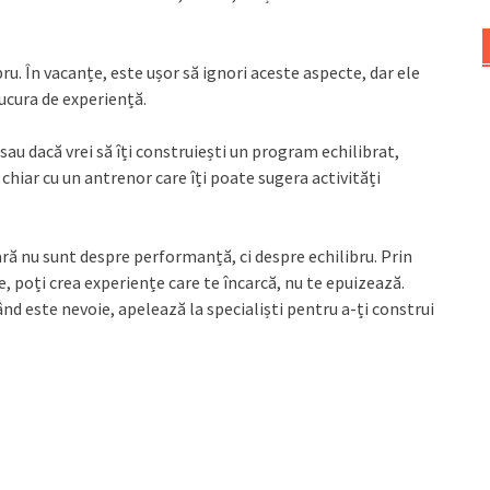
bru. În vacanțe, este ușor să ignori aceste aspecte, dar ele
bucura de experiență.
 sau dacă vrei să îți construiești un program echilibrat,
u chiar cu un antrenor care îți poate sugera activități
ă nu sunt despre performanță, ci despre echilibru. Prin
le, poți crea experiențe care te încarcă, nu te epuizează.
ând este nevoie, apelează la specialiști pentru a-ți construi