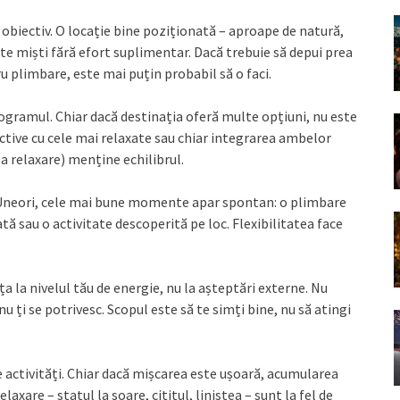
 obiectiv. O locație bine poziționată – aproape de natură,
 te miști fără efort suplimentar. Dacă trebuie să depui prea
u plimbare, este mai puțin probabil să o faci.
programul. Chiar dacă destinația oferă multe opțiuni, nu este
active cu cele mai relaxate sau chiar integrarea ambelor
a relaxare) menține echilibrul.
d. Uneori, cele mai bune momente apar spontan: o plimbare
ă sau o activitate descoperită pe loc. Flexibilitatea face
 la nivelul tău de energie, nu la așteptări externe. Nu
 ți se potrivesc. Scopul este să te simți bine, nu să atingi
e activități. Chiar dacă mișcarea este ușoară, acumularea
xare – statul la soare, cititul, liniștea – sunt la fel de