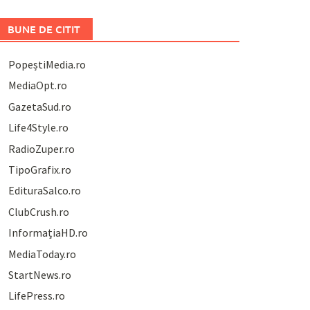
BUNE DE CITIT
PopeștiMedia.ro
MediaOpt.ro
GazetaSud.ro
Life4Style.ro
RadioZuper.ro
TipoGrafix.ro
EdituraSalco.ro
ClubCrush.ro
InformațiaHD.ro
MediaToday.ro
StartNews.ro
LifePress.ro