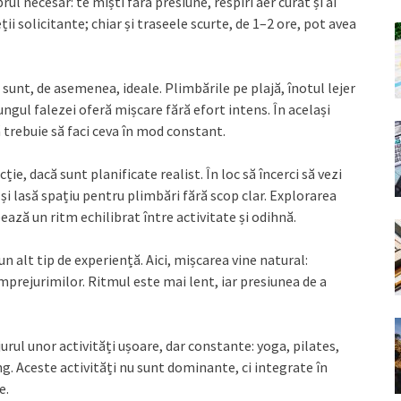
l necesar: te miști fără presiune, respiri aer curat și ai
i solicitante; chiar și traseele scurte, de 1–2 ore, pot avea
 sunt, de asemenea, ideale. Plimbările pe plajă, înotul lejer
ngul falezei oferă mișcare fără efort intens. În același
ă trebuie să faci ceva în mod constant.
ție, dacă sunt planificate realist. În loc să încerci să vezi
 și lasă spațiu pentru plimbări fără scop clar. Explorarea
eează un ritm echilibrat între activitate și odihnă.
un alt tip de experiență. Aici, mișcarea vine natural:
împrejurimilor. Ritmul este mai lent, iar presiunea de a
jurul unor activități ușoare, dar constante: yoga, pilates,
ng. Aceste activități nu sunt dominante, ci integrate în
e.