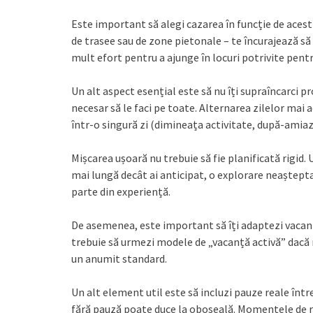
Este important să alegi cazarea în funcție de acest
de trasee sau de zone pietonale – te încurajează să
mult efort pentru a ajunge în locuri potrivite pentr
Un alt aspect esențial este să nu îți supraîncarci 
necesar să le faci pe toate. Alternarea zilelor mai 
într-o singură zi (dimineața activitate, după-amiaz
Mișcarea ușoară nu trebuie să fie planificată rigi
mai lungă decât ai anticipat, o explorare neașteptat
parte din experiență.
De asemenea, este important să îți adaptezi vacanța
trebuie să urmezi modele de „vacanță activă” dacă nu
un anumit standard.
Un alt element util este să incluzi pauze reale într
fără pauză poate duce la oboseală. Momentele de rela