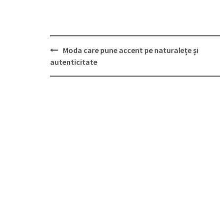
Post
Moda care pune accent pe naturalețe și
navigation
autenticitate