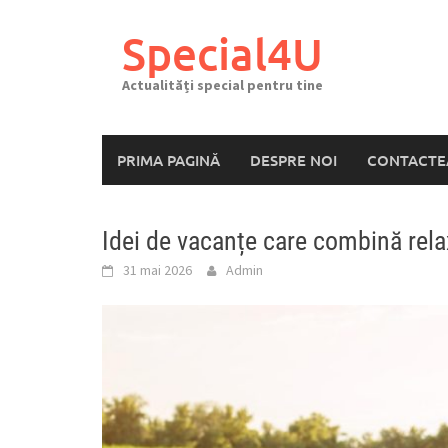
Skip
to
Special4U
content
Actualități special pentru tine
PRIMA PAGINĂ
DESPRE NOI
CONTACTE
Idei de vacanțe care combină rel
31 mai 2026
Admin