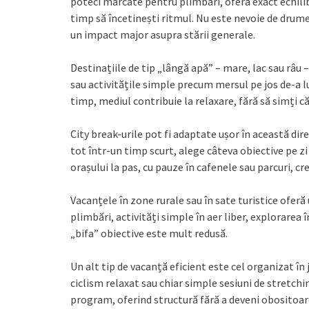
poteci marcate pentru plimbări, oferă exact echilibru
timp să încetinești ritmul. Nu este nevoie de drumeți
un impact major asupra stării generale.
Destinațiile de tip „lângă apă” – mare, lac sau râu –
sau activitățile simple precum mersul pe jos de-a lu
timp, mediul contribuie la relaxare, fără să simți c
City break-urile pot fi adaptate ușor în această direc
tot într-un timp scurt, alege câteva obiective pe zi
orașului la pas, cu pauze în cafenele sau parcuri, cr
Vacanțele în zone rurale sau în sate turistice oferă 
plimbări, activități simple în aer liber, explorarea 
„bifa” obiective este mult redusă.
Un alt tip de vacanță eficient este cel organizat în 
ciclism relaxat sau chiar simple sesiuni de stretchi
program, oferind structură fără a deveni obositoar