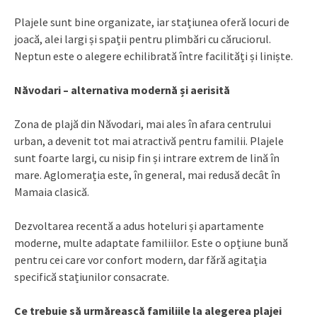
Plajele sunt bine organizate, iar stațiunea oferă locuri de
joacă, alei largi și spații pentru plimbări cu căruciorul.
Neptun este o alegere echilibrată între facilități și liniște.
Năvodari – alternativa modernă și aerisită
Zona de plajă din Năvodari, mai ales în afara centrului
urban, a devenit tot mai atractivă pentru familii. Plajele
sunt foarte largi, cu nisip fin și intrare extrem de lină în
mare. Aglomerația este, în general, mai redusă decât în
Mamaia clasică.
Dezvoltarea recentă a adus hoteluri și apartamente
moderne, multe adaptate familiilor. Este o opțiune bună
pentru cei care vor confort modern, dar fără agitația
specifică stațiunilor consacrate.
Ce trebuie să urmărească familiile la alegerea plajei