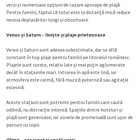
verzi și numeroase opțiuni de cazare aproape de plajă.
Pentru familii, faptul că totul este la distanță mică reduce
nevoia deplasărilor lungi și obositoare.
Venus și Saturn – liniște și plaje prietenoase
Venus și Saturn sunt adesea subestimate, dar se află
constant în top plaje pentru familii pe litoralul românesc.
Plajele sunt curate, relativ late și mai puțin aglomerate
decât în stațiunile mari. Intrarea în apă este lină, iar
atmosfera este calmă, fără muzică puternică sau agitație
excesivă.
Aceste stațiuni sunt potrivite pentru familii care caută
odihnă, nu distracție intensă. Spațiile dintre hoteluri și
plajă sunt generoase, iar zonele de promenadă sunt ușor de
parcurs cu copii.
Olimp – aer curat și spații verzi