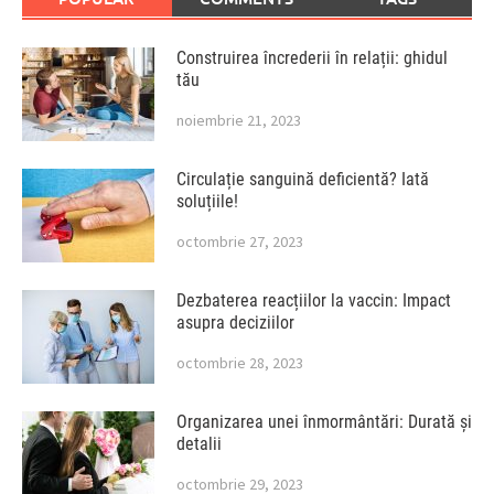
Construirea încrederii în relații: ghidul
tău
noiembrie 21, 2023
Circulație sanguină deficientă? Iată
soluțiile!
octombrie 27, 2023
Dezbaterea reacțiilor la vaccin: Impact
asupra deciziilor
octombrie 28, 2023
Organizarea unei înmormântări: Durată și
detalii
octombrie 29, 2023