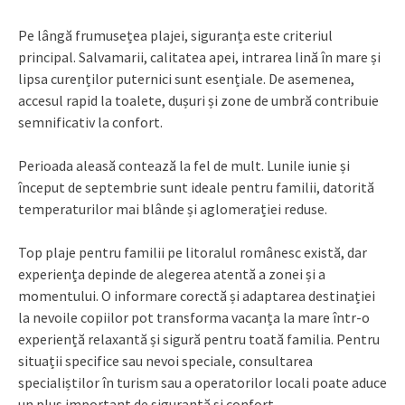
Pe lângă frumusețea plajei, siguranța este criteriul
principal. Salvamarii, calitatea apei, intrarea lină în mare și
lipsa curenților puternici sunt esențiale. De asemenea,
accesul rapid la toalete, dușuri și zone de umbră contribuie
semnificativ la confort.
Perioada aleasă contează la fel de mult. Lunile iunie și
început de septembrie sunt ideale pentru familii, datorită
temperaturilor mai blânde și aglomerației reduse.
Top plaje pentru familii pe litoralul românesc există, dar
experiența depinde de alegerea atentă a zonei și a
momentului. O informare corectă și adaptarea destinației
la nevoile copiilor pot transforma vacanța la mare într-o
experiență relaxantă și sigură pentru toată familia. Pentru
situații specifice sau nevoi speciale, consultarea
specialiștilor în turism sau a operatorilor locali poate aduce
un plus important de siguranță și confort.