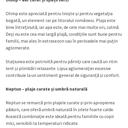
Olimp este apreciată pentru liniște și pentru vegetația
bogată, un element rar pe litoralul românesc. Plaja este
bine întreținută, iar apa este, de cele mai multe ori, calmă.
Deși nu este cea mai largă plajă, condițiile sunt bune pentru
familii, mai ales în extrasezon sau în perioadele mai puțin
aglomerate.
Stațiunea este potrivită pentru părinți care caută un ritm
lent și plimbări relaxante. Lipsa aglomerației excesive
contribuie la un sentiment general de siguranță și confort.
Neptun – plaje curate și umbră naturală
Neptun se remarcă prin plajele curate și prin apropierea
pădurii, care oferă umbră naturală în zilele foarte calde.
Această combinație este ideală pentru familiile cu copii
mici, sensibili la temperaturi ridicate.