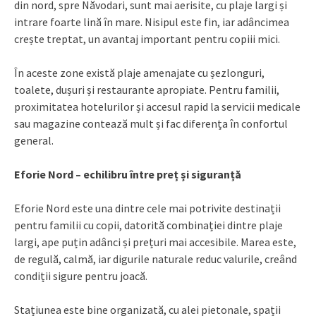
din nord, spre Năvodari, sunt mai aerisite, cu plaje largi și
intrare foarte lină în mare. Nisipul este fin, iar adâncimea
crește treptat, un avantaj important pentru copiii mici.
În aceste zone există plaje amenajate cu șezlonguri,
toalete, dușuri și restaurante apropiate. Pentru familii,
proximitatea hotelurilor și accesul rapid la servicii medicale
sau magazine contează mult și fac diferența în confortul
general.
Eforie Nord – echilibru între preț și siguranță
Eforie Nord este una dintre cele mai potrivite destinații
pentru familii cu copii, datorită combinației dintre plaje
largi, ape puțin adânci și prețuri mai accesibile. Marea este,
de regulă, calmă, iar digurile naturale reduc valurile, creând
condiții sigure pentru joacă.
Stațiunea este bine organizată, cu alei pietonale, spații