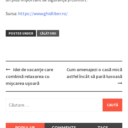
Sursa:
https://www.ghidliber.ro/
POSTED UNDER
CĂLĂTORII
Post
Idei de vacanțe care
Cum amenajezi o casă mică
navigation
combină relaxarea cu
astfel încât să pară luxoasă
mișcarea ușoară
Caută
după:
POPULAR
COMMENTS
TAGS