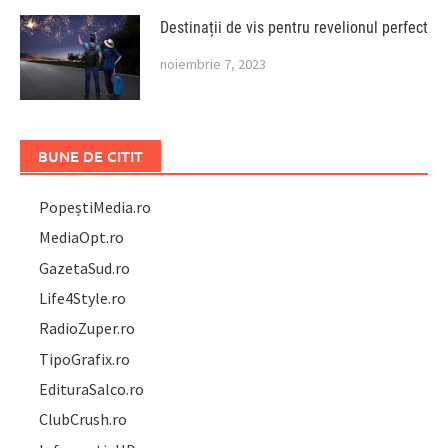
Destinații de vis pentru revelionul perfect
noiembrie 7, 2023
BUNE DE CITIT
PopeștiMedia.ro
MediaOpt.ro
GazetaSud.ro
Life4Style.ro
RadioZuper.ro
TipoGrafix.ro
EdituraSalco.ro
ClubCrush.ro