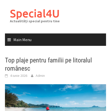
Skip
to
Special4U
content
Actualități special pentru tine
Main Menu
Top plaje pentru familii pe litoralul
românesc
4 iunie 2026
Admin