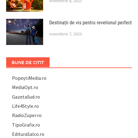
noiembrie 6, 2023
Destinații de vis pentru revelionul perfect
noiembrie 7, 2023
BUNE DE CITIT
PopeștiMedia.ro
MediaOpt.ro
GazetaSud.ro
Life4Style.ro
RadioZuper.ro
TipoGrafix.ro
EdituraSalco.ro