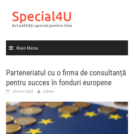
Skip
to
Special4U
content
Actualități special pentru tine
Main Menu
Parteneriatul cu o firma de consultanță
pentru succes în fonduri europene
29 mai 2024
Admin