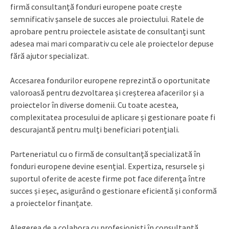
firmă consultanță fonduri europene poate crește
semnificativ șansele de succes ale proiectului. Ratele de
aprobare pentru proiectele asistate de consultanți sunt
adesea mai mari comparativ cu cele ale proiectelor depuse
fără ajutor specializat.
Accesarea fondurilor europene reprezintă o oportunitate
valoroasă pentru dezvoltarea și creșterea afacerilor și a
proiectelor în diverse domenii. Cu toate acestea,
complexitatea procesului de aplicare și gestionare poate fi
descurajantă pentru mulți beneficiari potențiali.
Parteneriatul cu o firmă de consultanță specializată în
fonduri europene devine esențial. Expertiza, resursele și
suportul oferite de aceste firme pot face diferența între
succes și eșec, asigurând o gestionare eficientă și conformă
a proiectelor finanțate.
Alegerea de a colabora cu profesioniști în consultanță