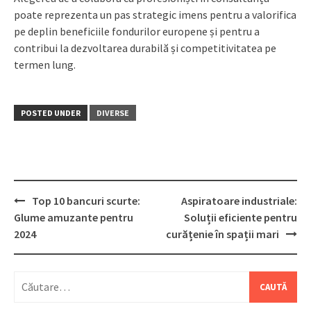
poate reprezenta un pas strategic imens pentru a valorifica
pe deplin beneficiile fondurilor europene și pentru a
contribui la dezvoltarea durabilă și competitivitatea pe
termen lung.
POSTED UNDER
DIVERSE
Post
Top 10 bancuri scurte:
Aspiratoare industriale:
navigation
Glume amuzante pentru
Soluții eficiente pentru
2024
curățenie în spații mari
Caută
după: