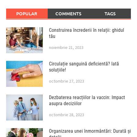
POPULAR
COMMENTS
TAGS
Construirea încrederii în relații: ghidul
tău
noiembrie 21, 2023
Circulație sanguină deficientă? Iată
soluțiile!
octombrie 27, 2023
Dezbaterea reacțiilor la vaccin: Impact
asupra deciziilor
octombrie 28, 2023
Organizarea unei înmormântări: Durată și