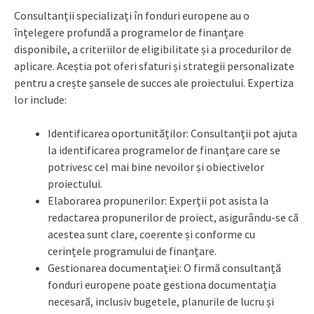
Consultanții specializați în fonduri europene au o
înțelegere profundă a programelor de finanțare
disponibile, a criteriilor de eligibilitate și a procedurilor de
aplicare. Aceștia pot oferi sfaturi și strategii personalizate
pentru a crește șansele de succes ale proiectului. Expertiza
lor include:
Identificarea oportunităților: Consultanții pot ajuta
la identificarea programelor de finanțare care se
potrivesc cel mai bine nevoilor și obiectivelor
proiectului.
Elaborarea propunerilor: Experții pot asista la
redactarea propunerilor de proiect, asigurându-se că
acestea sunt clare, coerente și conforme cu
cerințele programului de finanțare.
Gestionarea documentației: O firmă consultanță
fonduri europene poate gestiona documentația
necesară, inclusiv bugetele, planurile de lucru și