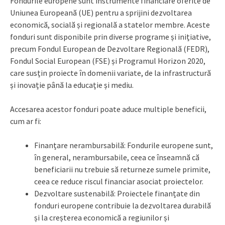
Fondurile europene sunt instrumente financiare oferite de
Uniunea Europeană (UE) pentru a sprijini dezvoltarea
economică, socială și regională a statelor membre. Aceste
fonduri sunt disponibile prin diverse programe și inițiative,
precum Fondul European de Dezvoltare Regională (FEDR),
Fondul Social European (FSE) și Programul Horizon 2020,
care susțin proiecte în domenii variate, de la infrastructură
și inovație până la educație și mediu.
Accesarea acestor fonduri poate aduce multiple beneficii,
cum ar fi:
Finanțare nerambursabilă: Fondurile europene sunt,
în general, nerambursabile, ceea ce înseamnă că
beneficiarii nu trebuie să returneze sumele primite,
ceea ce reduce riscul financiar asociat proiectelor.
Dezvoltare sustenabilă: Proiectele finanțate din
fonduri europene contribuie la dezvoltarea durabilă
și la creșterea economică a regiunilor și